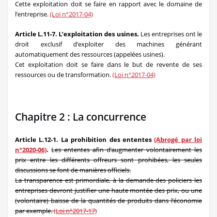
Cette exploitation doit se faire en rapport avec le domaine de
l’entreprise.
(Loi n°2017-04)
Article L.11-7. L’exploitation des usines.
Les entreprises ont le
droit exclusif d’exploiter des machines générant
automatiquement des ressources (appelées usines).
Cet exploitation doit se faire dans le but de revente de ses
ressources ou de transformation.
(Loi n°2017-04)
Chapitre 2 : La concurrence
Article L.12-1. La prohibition des ententes
(Abrogé par loi
n°2020-06)
.
Les ententes afin d’augmenter volontairement les
prix entre les différents offreurs sont prohibées, les seules
discussions se font de manières officiels.
La transparence est primordiale, à la demande des policiers les
entreprises devront justifier une haute montée des prix, ou une
(volontaire) baisse de la quantités de produits dans l’économie
par exemple.
(Loi n°2017-17)