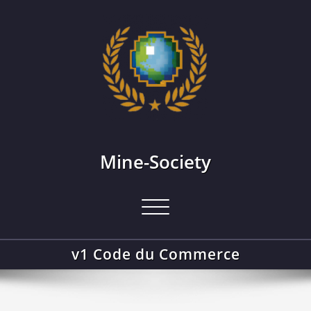
Skip
to
content
Mine-Society
Afficher/masquer
la
navigation
v1 Code du Commerce
Accueil
v1 Code du Commerce