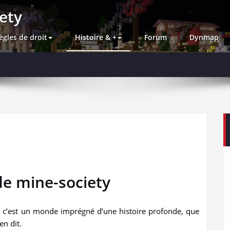
ety
ègles de droit
Histoire & +
Forum
Dynmap
 de mine-society
t, c’est un monde imprégné d’une histoire profonde, que
en dit.