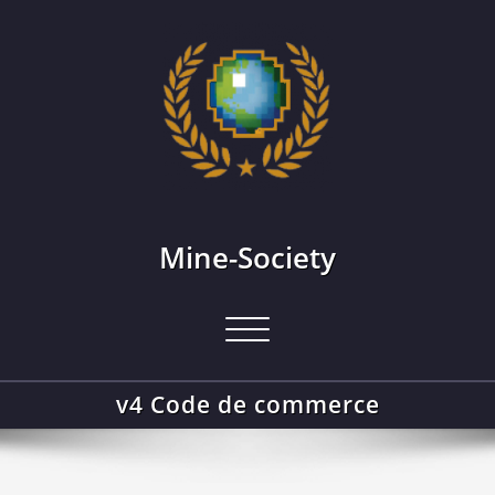
Skip
to
content
Mine-Society
Afficher/masquer
la
navigation
v4 Code de commerce
Accueil
v4 Code de commerce