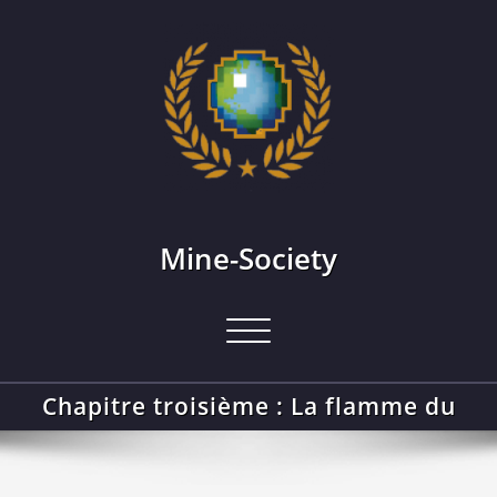
Skip
to
content
Mine-Society
Afficher/masquer
la
navigation
Chapitre troisième : La flamme du
Capitole
Accueil
Chapitre troisième : La flamme du Capitole