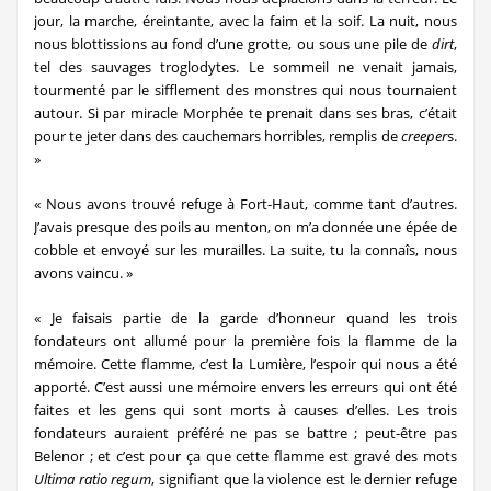
jour, la marche, éreintante, avec la faim et la soif. La nuit, nous
nous blottissions au fond d’une grotte, ou sous une pile de
dirt
,
tel des sauvages troglodytes. Le sommeil ne venait jamais,
tourmenté par le sifflement des monstres qui nous tournaient
autour. Si par miracle Morphée te prenait dans ses bras, c’était
pour te jeter dans des cauchemars horribles, remplis de
creeper
s.
»
« Nous avons trouvé refuge à Fort-Haut, comme tant d’autres.
J’avais presque des poils au menton, on m’a donnée une épée de
cobble et envoyé sur les murailles. La suite, tu la connaîs, nous
avons vaincu. »
« Je faisais partie de la garde d’honneur quand les trois
fondateurs ont allumé pour la première fois la flamme de la
mémoire. Cette flamme, c’est la Lumière, l’espoir qui nous a été
apporté. C’est aussi une mémoire envers les erreurs qui ont été
faites et les gens qui sont morts à causes d’elles. Les trois
fondateurs auraient préféré ne pas se battre ; peut-être pas
Belenor ; et c’est pour ça que cette flamme est gravé des mots
Ultima ratio regum
, signifiant que la violence est le dernier refuge